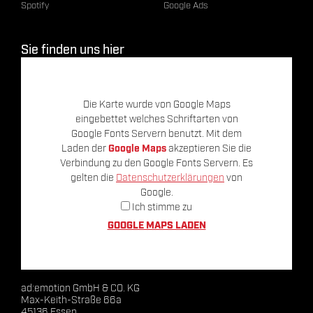
Spotify
Google Ads
Sie finden uns hier
Die Karte wurde von Google Maps
eingebettet welches Schriftarten von
Google Fonts Servern benutzt. Mit dem
Laden der
Google Maps
akzeptieren Sie die
Verbindung zu den Google Fonts Servern. Es
gelten die
Datenschutzerklärungen
von
Google.
Ich stimme zu
GOOGLE MAPS LADEN
ad:emotion GmbH & CO. KG
Max-Keith-Straße 66a
45136 Essen