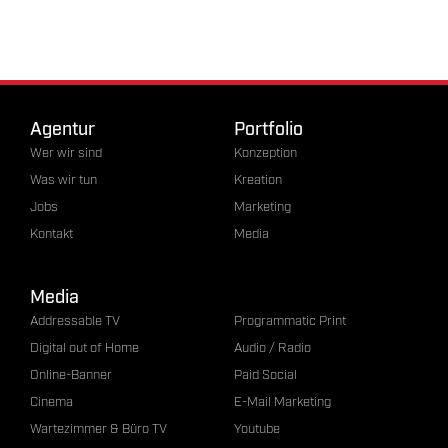
Agentur
Portfolio
Wer wir sind
Konzeption
Was wir tun
Kreation
Jobs
Marketing
Kontakt
Media
Media
Addressable TV
Programmatic Print
Digital out of Home
Audio / Radio
Online-Banner
Paid Social
Cinema
E-Mail Marketing
Wartezimmer & Büro TV
Youtube