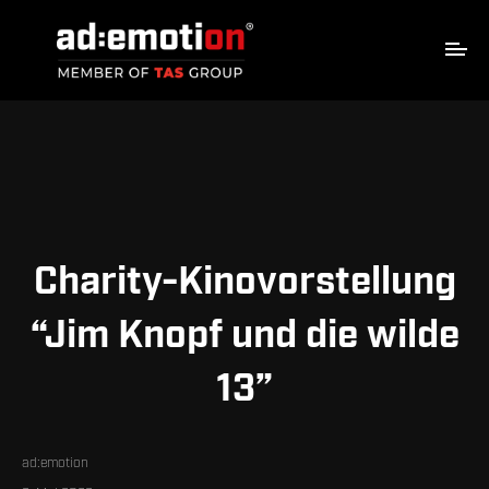
s
p
ri
n
g
e
n
Charity-Kinovorstellung
“Jim Knopf und die wilde
13”
ad:emotion