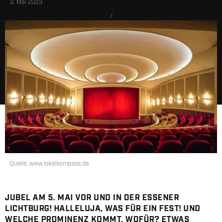
3. Mai 2023
/
skate-aid
Quelle:
www.lokalkompass.de
JUBEL AM 5. MAI VOR UND IN DER ESSENER
LICHTBURG! HALLELUJA, WAS FÜR EIN FEST! UND
WELCHE PROMINENZ KOMMT. WOFÜR? ETWAS